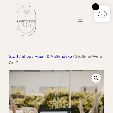
Zum
0
Inhalt
springen
Start
/
Shop
/
Raum & Außendeko
/ Staffelei Weiß
Groß