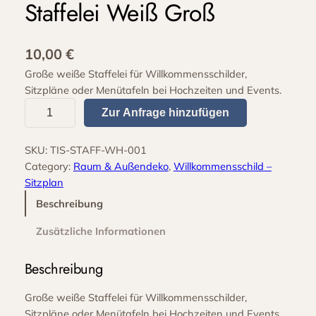
Staffelei Weiß Groß
10,00
€
Große weiße Staffelei für Willkommensschilder,
Sitzpläne oder Menütafeln bei Hochzeiten und Events.
S
Zur Anfrage hinzufügen
t
a
SKU:
TIS-STAFF-WH-001
f
Category:
Raum & Außendeko
, 
Willkommensschild –
f
Sitzplan
e
l
Beschreibung
e
Zusätzliche Informationen
i
W
Beschreibung
e
i
Große weiße Staffelei für Willkommensschilder,
ß
Sitzpläne oder Menütafeln bei Hochzeiten und Events.