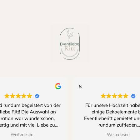
S
d rundum begeistert von der
Für unsere Hochzeit habe
liebe Ritt! Die Auswahl an
einige Dekoelemente 
ration war wunderschön,
Eventlieberitt gemietet un
rtig und mit viel Liebe zum
rundum zufrieden.
 zusammengestellt. Dank der
Weiterlesen
Weiterlesen
vollen Deko wurde unsere
Der Kontakt mit Sina wa