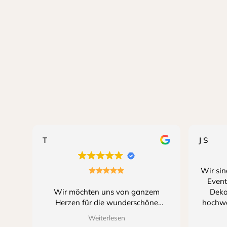
T
J S
Wir sin
Event
Wir möchten uns von ganzem
Deko
Herzen für die wunderschöne
hochwe
Dekoration an unserer Hochzeit
Detail
Weiterlesen
bedanken!
stil