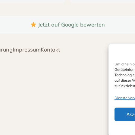
ion zu einem echten Traum
Anfang an super herzlic
d wir haben unzählige
unkompliziert. Die ges
mente von unseren Gästen
Kommunikation lief ganz e
erhalten.
über WhatsApp, wodurc
Jetzt auf Google bewerten
Planung wirklich einfach
Kontakt zu Sina war sehr
dlich und zuverlässig. Auf
Wir haben Laternen, den A
e Wünsche wurde jederzeit
Spritz-Maker, XXL-Jenga so
ärung
Impressum
Kontakt
gangen und wir haben uns
Häuschen für unser
nd der gesamten Planung
Glückwunschkarten gemiete
Um dir ein 
glaublich wohl gefühlt.
Elemente waren in ei
Geräteinfor
einwandfreien Zustand un
Technologie
nen die Eventliebe Ritt von
perfekt zu unserer Hochzeit 
auf dieser W
zurückziehs
n weiterempfehlen. Vielen
Vor allem der Aperol-Sprit
 dass ihr dazu beigetragen
das XXL-Jenga kamen bei 
Dienste ver
t, unseren Hochzeitstag
Gästen richtig gut an
vergesslich zu machen!
Auch die Lieferung und A
Akz
verliefen absolut zuverläs
pünktlich, sodass wir uns u
kümmern mussten.