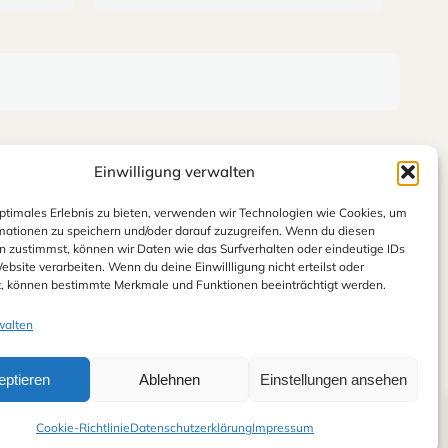
h und
super aus. Jederzeit wieder!
amte
ntspannt
h die
 war.
perol-
wie das
Einwilligung verwalten
e
t. Alle
optimales Erlebnis zu bieten, verwenden wir Technologien wie Cookies, um
nem
mationen zu speichern und/oder darauf zuzugreifen. Wenn du diesen
d haben
n zustimmst, können wir Daten wie das Surfverhalten oder eindeutige IDs
gepasst.
ebsite verarbeiten. Wenn du deine Einwillligung nicht erteilst oder
t, können bestimmte Merkmale und Funktionen beeinträchtigt werden.
zer und
unseren
walten
.
bholung
eptieren
Ablehnen
Einstellungen ansehen
sig und
m nichts
Cookie-Richtlinie
Datenschutzerklärung
Impressum