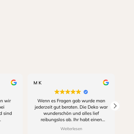
M K
L B
n wir
Wenn es Fragen gab wurde man
bei
jederzeit gut beraten. Die Deko war
Ko
d sind
wunderschön und alles lief
reibungslos ab. Ihr habt einen
großen Teil zu unserem schönsten
Weiterlesen
r von
Tag beigetragen und es sah alles