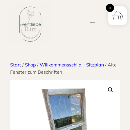
Zum
0
Inhalt
springen
Start
/
Shop
/
Willkommensschild – Sitzplan
/ Alte
Fenster zum Beschriften