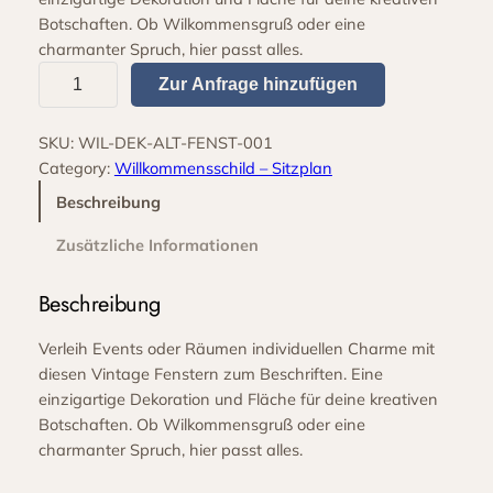
Botschaften. Ob Wilkommensgruß oder eine
charmanter Spruch, hier passt alles.
A
Zur Anfrage hinzufügen
l
t
SKU:
WIL-DEK-ALT-FENST-001
e
Category:
Willkommensschild – Sitzplan
F
e
Beschreibung
n
Zusätzliche Informationen
s
t
Beschreibung
e
r
Verleih Events oder Räumen individuellen Charme mit
z
diesen Vintage Fenstern zum Beschriften. Eine
u
einzigartige Dekoration und Fläche für deine kreativen
m
Botschaften. Ob Wilkommensgruß oder eine
B
charmanter Spruch, hier passt alles.
e
s