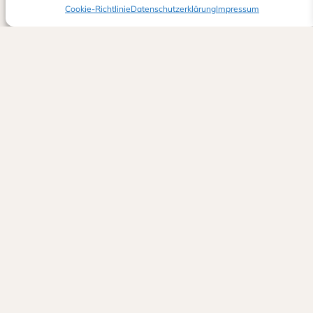
Cookie-Richtlinie
Datenschutzerklärung
Impressum
Jetzt auf Google bewerten
Eventliebe Ritt
Alexander & Sina Ritt GbR
info@eventliebe-ritt.de