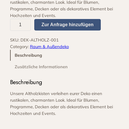
rustikalen, charmanten Look. Ideal für Blumen,
Programme, Decken oder als dekoratives Element bei
Hochzeiten und Events.
A
Zur Anfrage hinzufügen
l
t
SKU:
DEK-ALTHOLZ-001
h
Category:
Raum & Außendeko
o
l
Beschreibung
z
Zusätzliche Informationen
k
i
Beschreibung
s
t
Unsere Altholzkisten verleihen eurer Deko einen
e
rustikalen, charmanten Look. Ideal für Blumen,
M
Programme, Decken oder als dekoratives Element bei
e
Hochzeiten und Events.
n
g
e