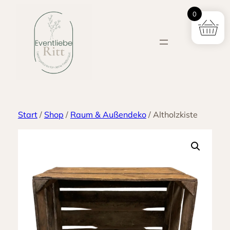
Zum
0
Inhalt
springen
Start
/
Shop
/
Raum & Außendeko
/ Altholzkiste