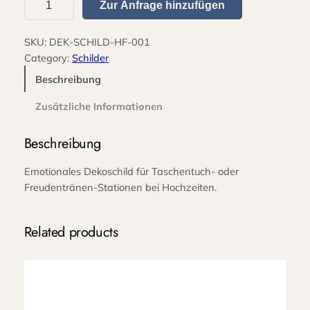
Zur Anfrage hinzufügen
c
h
SKU:
DEK-SCHILD-HF-001
i
Category:
Schilder
l
d
Beschreibung
"
Zusätzliche Informationen
H
e
Beschreibung
u
l
Emotionales Dekoschild für Taschentuch- oder
e
Freudentränen-Stationen bei Hochzeiten.
v
o
r
Related products
F
r
e
u
d