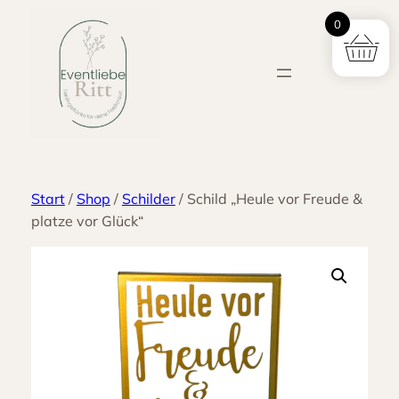
Zum
0
Inhalt
springen
Start
/
Shop
/
Schilder
/ Schild „Heule vor Freude &
platze vor Glück“