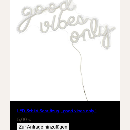
LED Schild Schriftzug „good vibes only“
5,00
€
Zur Anfrage hinzufügen