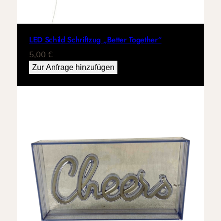
g
e
LED Schild Schriftzug „Better Together“
5,00
€
Zur Anfrage hinzufügen