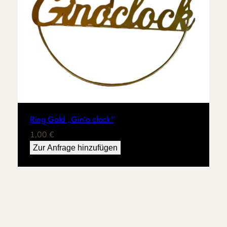
Ring Gold „Gin’o clock“
1,00
€
Zur Anfrage hinzufügen