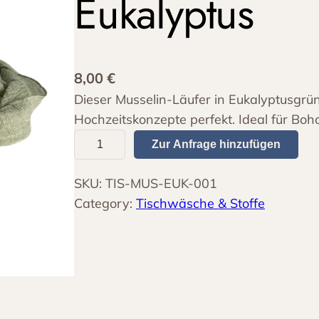
Eukalyptus
8,00
€
Dieser Musselin-Läufer in Eukalyptusgrü
Hochzeitskonzepte perfekt. Ideal für Bo
T
Zur Anfrage hinzufügen
i
s
SKU:
TIS-MUS-EUK-001
c
Category:
Tischwäsche & Stoffe
h
l
ä
u
f
e