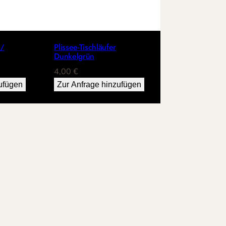
 /
Plissee-Tischläufer
Dunkelgrün
4,00
€
ufügen
Zur Anfrage hinzufügen