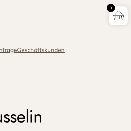
0
nfrage
Geschäftskunden
sselin