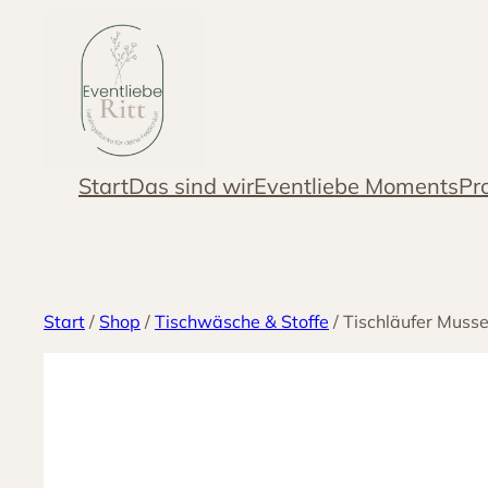
Zum
Inhalt
springen
Start
Das sind wir
Eventliebe Moments
Pr
Start
/
Shop
/
Tischwäsche & Stoffe
/ Tischläufer Musse