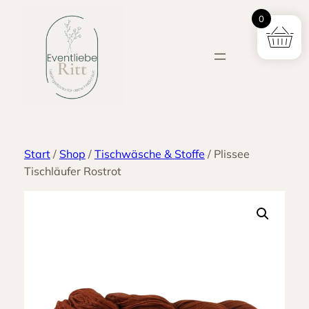
Zum
0
Inhalt
springen
Start
/
Shop
/
Tischwäsche & Stoffe
/ Plissee
Tischläufer Rostrot