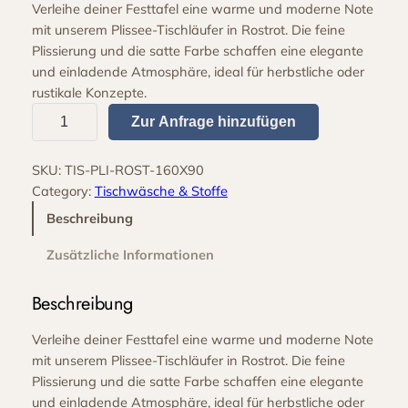
Verleihe deiner Festtafel eine warme und moderne Note
mit unserem Plissee-Tischläufer in Rostrot. Die feine
Plissierung und die satte Farbe schaffen eine elegante
und einladende Atmosphäre, ideal für herbstliche oder
rustikale Konzepte.
P
Zur Anfrage hinzufügen
l
i
SKU:
TIS-PLI-ROST-160X90
s
Category:
Tischwäsche & Stoffe
s
e
Beschreibung
e
Zusätzliche Informationen
T
i
Beschreibung
s
c
Verleihe deiner Festtafel eine warme und moderne Note
h
mit unserem Plissee-Tischläufer in Rostrot. Die feine
l
Plissierung und die satte Farbe schaffen eine elegante
ä
und einladende Atmosphäre, ideal für herbstliche oder
u