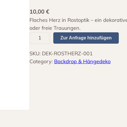
10,00
€
Flaches Herz in Rostoptik – ein dekorativ
oder freie Trauungen.
R
Zur Anfrage hinzufügen
o
s
SKU:
DEK-ROSTHERZ-001
t
Category:
Backdrop & Hängedeko
h
e
r
z
f
l
a
c