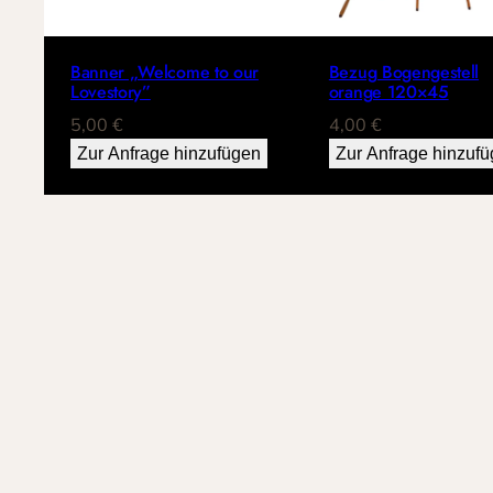
Banner „Welcome to our
Bezug Bogengestell
Lovestory”
orange 120×45
5,00
€
4,00
€
Zur Anfrage hinzufügen
Zur Anfrage hinzuf