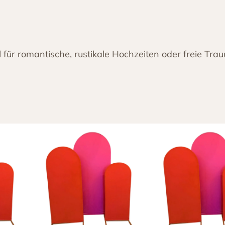
h
M
e
n
l für romantische, rustikale Hochzeiten oder freie Tra
g
e