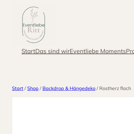
Zum
Inhalt
springen
Start
Das sind wir
Eventliebe Moments
Pr
Start
/
Shop
/
Backdrop & Hängedeko
/ Rostherz flach