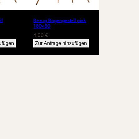
ll
Bezug Bogengestell pink
180×80
4,00
€
ufügen
Zur Anfrage hinzufügen