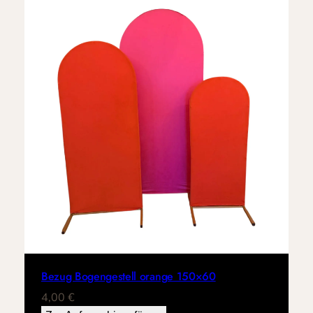
Bezug Bogengestell orange 150×60
4,00
€