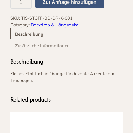
Zur Anfrage hinzufügen
e
z
SKU:
TIS-STOFF-BO-OR-K-001
u
Category:
Backdrop & Hängedeko
g
B
Beschreibung
o
Zusätzliche Informationen
g
e
Beschreibung
n
g
Kleines Stofftuch in Orange für dezente Akzente am
e
Traubogen.
s
t
e
Related products
l
l
o
r
a