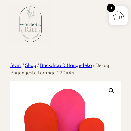
Zum
0
Inhalt
springen
Start
/
Shop
/
Backdrop & Hängedeko
/ Bezug
Bogengestell orange 120×45