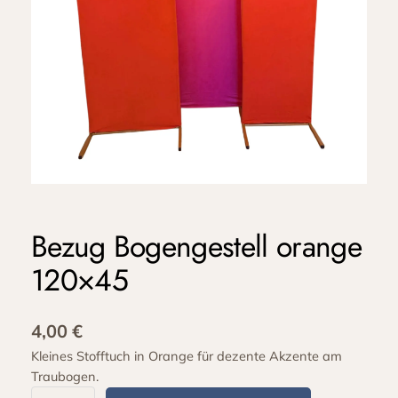
Bezug Bogengestell orange
120×45
4,00
€
Kleines Stofftuch in Orange für dezente Akzente am
Traubogen.
B