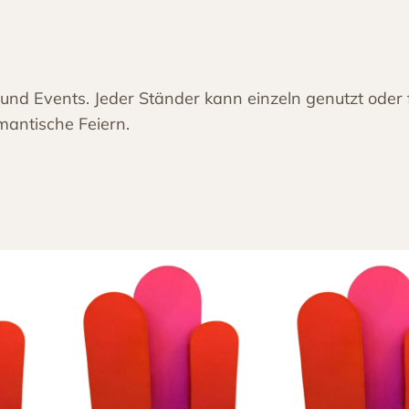
l
2
2
0
 und Events. Jeder Ständer kann einzeln genutzt oder 
×
mantische Feiern.
1
2
0
g
o
l
d
M
e
n
g