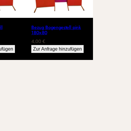
ll
Bezug Bogengestell pink
180×80
4,00
€
ufügen
Zur Anfrage hinzufügen