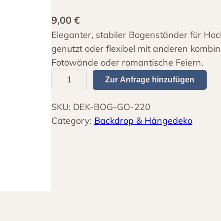
9,00
€
Eleganter, stabiler Bogenständer für Hoc
genutzt oder flexibel mit anderen kombin
Fotowände oder romantische Feiern.
B
Zur Anfrage hinzufügen
o
g
SKU:
DEK-BOG-GO-220
e
Category:
Backdrop & Hängedeko
n
g
e
s
t
e
l