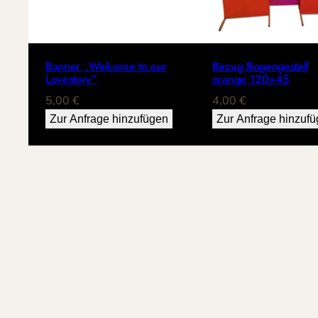
Banner „Welcome to our
Bezug Bogengestell
Lovestory”
orange 120×45
5,00
€
4,00
€
Zur Anfrage hinzufügen
Zur Anfrage hinzuf