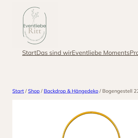
Zum
Inhalt
springen
Start
Das sind wir
Eventliebe Moments
Pr
Start
/
Shop
/
Backdrop & Hängedeko
/ Bogengestell 