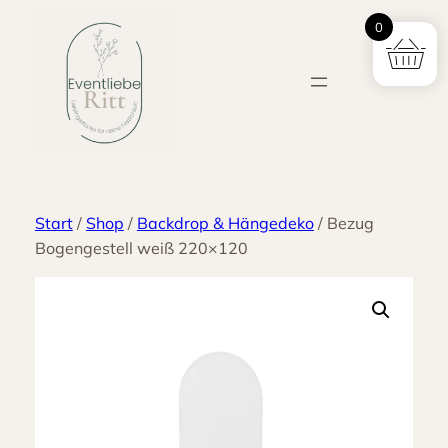
Zum
0
Inhalt
springen
Start
/
Shop
/
Backdrop & Hängedeko
/ Bezug
Bogengestell weiß 220×120