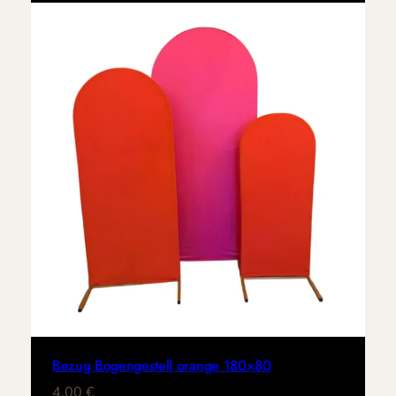
Bezug Bogengestell orange 180×80
4,00
€