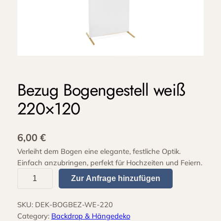
Bezug Bogengestell weiß
220×120
6,00
€
Verleiht dem Bogen eine elegante, festliche Optik.
Einfach anzubringen, perfekt für Hochzeiten und Feiern.
B
Zur Anfrage hinzufügen
e
z
SKU:
DEK-BOGBEZ-WE-220
u
Category:
Backdrop & Hängedeko
g