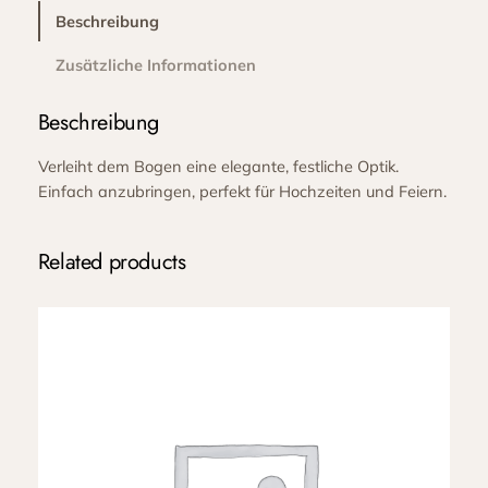
B
Beschreibung
o
Zusätzliche Informationen
g
e
Beschreibung
n
g
Verleiht dem Bogen eine elegante, festliche Optik.
e
Einfach anzubringen, perfekt für Hochzeiten und Feiern.
s
t
e
Related products
l
l
w
e
i
ß
2
2
0