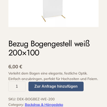
Bezug Bogengestell weiß
200×100
6,00
€
Verleiht dem Bogen eine elegante, festliche Optik.
Einfach anzubringen, perfekt für Hochzeiten und Feiern.
B
Zur Anfrage hinzufügen
e
z
SKU:
DEK-BOGBEZ-WE-200
u
Category:
Backdrop & Hängedeko
g