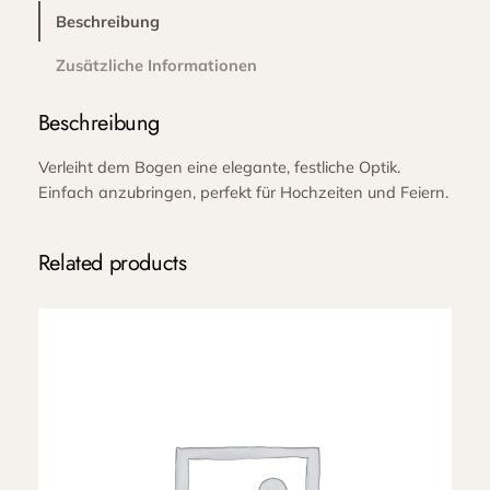
B
Beschreibung
o
Zusätzliche Informationen
g
e
Beschreibung
n
g
Verleiht dem Bogen eine elegante, festliche Optik.
e
Einfach anzubringen, perfekt für Hochzeiten und Feiern.
s
t
e
Related products
l
l
w
e
i
ß
2
0
0