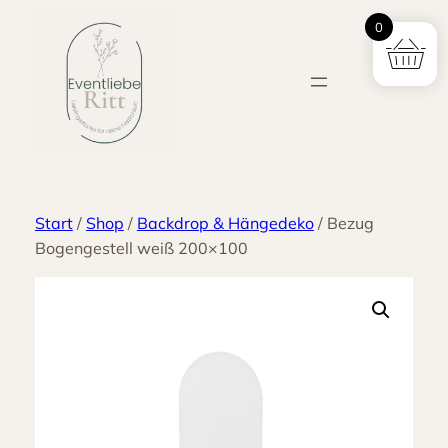
Zum
0
Inhalt
springen
Start
/
Shop
/
Backdrop & Hängedeko
/ Bezug
Bogengestell weiß 200×100