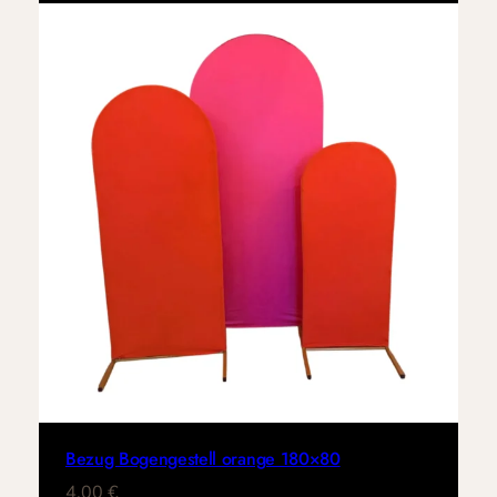
Bezug Bogengestell orange 180×80
4,00
€