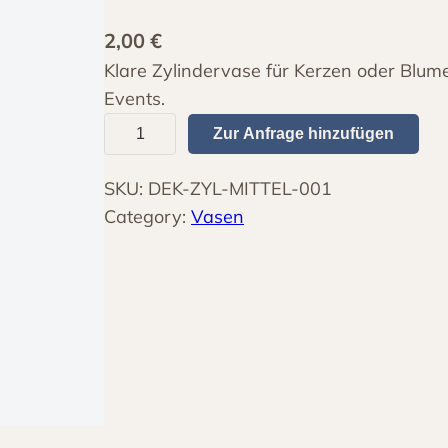
2,00
€
Klare Zylindervase für Kerzen oder Blume
Events.
Z
Zur Anfrage hinzufügen
y
l
SKU:
DEK-ZYL-MITTEL-001
i
Category:
Vasen
n
d
e
r
v
a
s
e