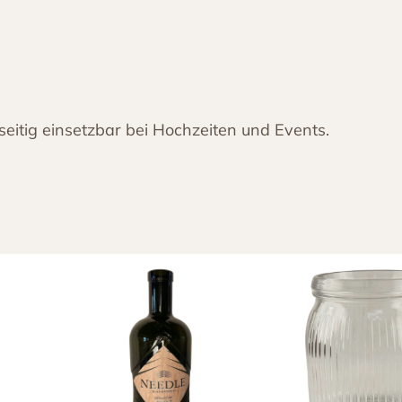
k
l
a
r
2
seitig einsetzbar bei Hochzeiten und Events.
0
×
1
1
,
5
M
e
n
g
e