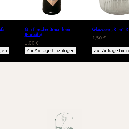
oß
Gin Flasche Braun klein
Glasvase „Rille“ K
(Needle)
1,50
€
1,00
€
ügen
Zur Anfrage hinzufügen
Zur Anfrage hinz