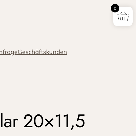
0
nfrage
Geschäftskunden
klar 20×11,5