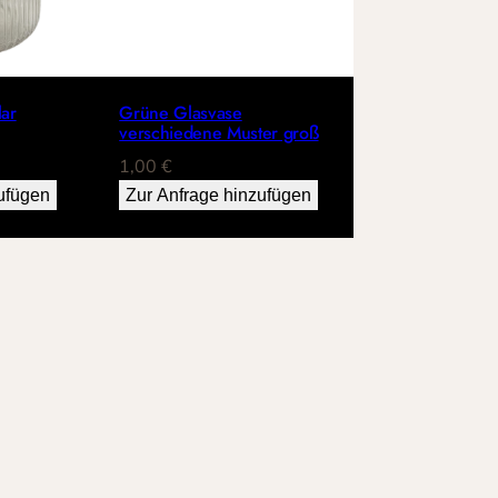
lar
Grüne Glasvase
verschiedene Muster groß
1,00
€
ufügen
Zur Anfrage hinzufügen