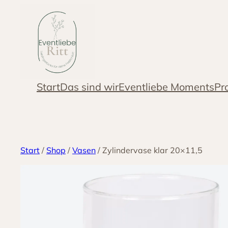
Zum
Inhalt
springen
Start
Das sind wir
Eventliebe Moments
Pr
Start
/
Shop
/
Vasen
/ Zylindervase klar 20×11,5