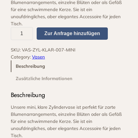
Blumenarrangements, einzelne Blüten oder als Gefäß
für eine schwimmende Kerze. Sie ist ein
unaufdringliches, aber elegantes Accessoire für jeden
Tisch.
Z
Zur Anfrage hinzufügen
y
l
SKU:
VAS-ZYL-KLAR-007-MINI
i
Category:
Vasen
n
d
Beschreibung
e
Zusätzliche Informationen
r
v
Beschreibung
a
s
Unsere mini, klare Zylindervase ist perfekt für zarte
e
Blumenarrangements, einzelne Blüten oder als Gefäß
k
für eine schwimmende Kerze. Sie ist ein
l
unaufdringliches, aber elegantes Accessoire für jeden
a
Tisch.
r