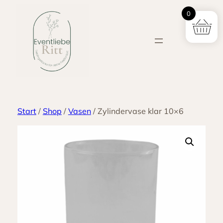
Zum
0
Inhalt
springen
Start
/
Shop
/
Vasen
/ Zylindervase klar 10×6