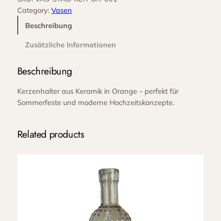
e
Category:
Vasen
K
e
Beschreibung
r
Zusätzliche Informationen
a
m
Beschreibung
i
k
Kerzenhalter aus Keramik in Orange – perfekt für
O
Sommerfeste und moderne Hochzeitskonzepte.
r
a
n
Related products
g
e
M
e
n
g
e