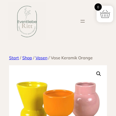
Zum
0
Inhalt
springen
Start
/
Shop
/
Vasen
/ Vase Keramik Orange