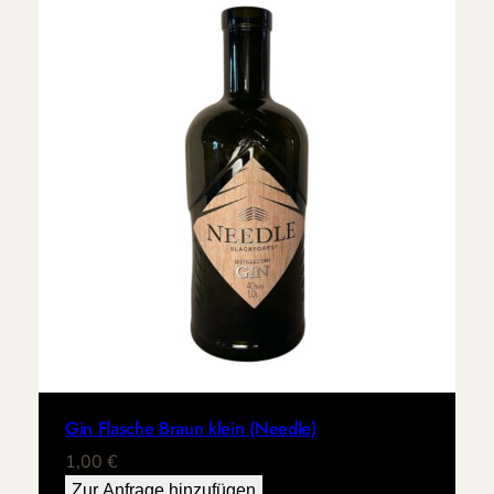
Gin Flasche Braun klein (Needle)
1,00
€
Zur Anfrage hinzufügen