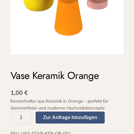
Vase Keramik Orange
1,00
€
Kerzenhalter aus Keramik in Orange – perfekt für
Sommerfeste und moderne Hochzeitskonzepte.
V
Zur Anfrage hinzufügen
a
s
SKU:
VAS-STAB-KER-OR-001