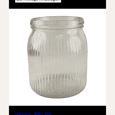
Glasvase „Rille“ Klar