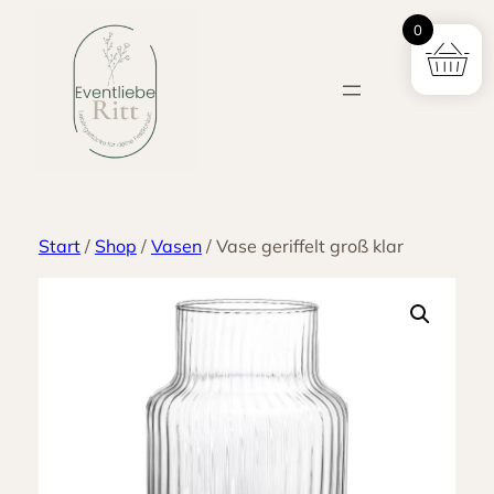
Zum
0
Inhalt
springen
Start
/
Shop
/
Vasen
/ Vase geriffelt groß klar