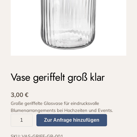
Vase geriffelt groß klar
3,00
€
Große geriffelte Glasvase für eindrucksvolle
Blumenarrangements bei Hochzeiten und Events.
V
Zur Anfrage hinzufügen
a
s
SKU:
VAS-GRIFF-GR-001