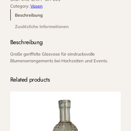
e
Category:
Vasen
g
e
Beschreibung
r
Zusätzliche Informationen
i
f
Beschreibung
f
e
Große geriffelte Glasvase für eindrucksvolle
l
Blumenarrangements bei Hochzeiten und Events.
t
g
r
Related products
o
ß
k
l
a
r
M
e