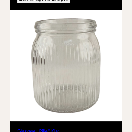
Glasvase „Rille“ Klar