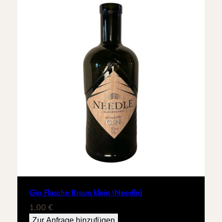
Gin Flasche Braun klein (Needle)
1,00
€
Zur Anfrage hinzufügen