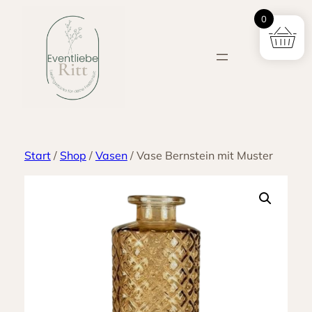
Zum
0
Inhalt
springen
Start
/
Shop
/
Vasen
/ Vase Bernstein mit Muster