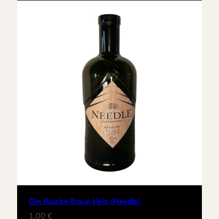
Gin Flasche Braun klein (Needle)
1,00
€