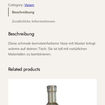
s
Category:
Vasen
e
B
Beschreibung
e
Zusätzliche Informationen
r
n
Beschreibung
s
t
Diese schmale bernsteinfarbene Vase mit Muster bringt
e
wärme auf deinen Tisch. Sie ist toll mit natürlichen
i
Materialien zu kombinieren.
n
m
i
Related products
t
M
u
s
t
e
r