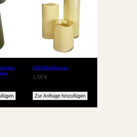
kkerzen
LED Blockkerzen
grün
1,50
€
ufügen
Zur Anfrage hinzufügen