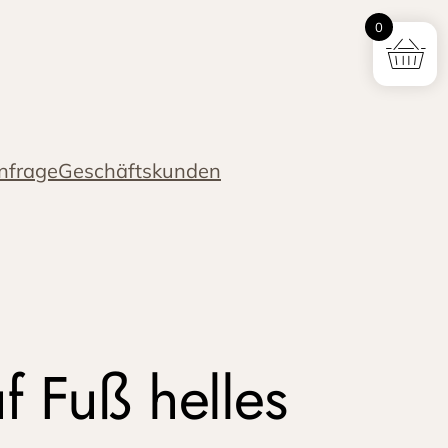
0
nfrage
Geschäftskunden
uf Fuß helles