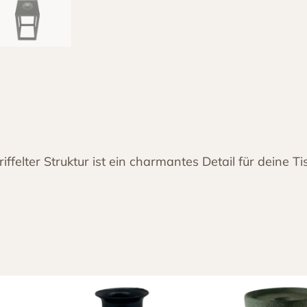
l
a
s
a
u
f
F
u
riffelter Struktur ist ein charmantes Detail für deine 
ß
h
e
l
l
e
s
G