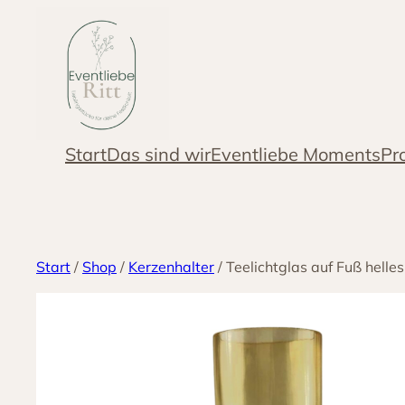
Zum
Inhalt
springen
Start
Das sind wir
Eventliebe Moments
Pr
Start
/
Shop
/
Kerzenhalter
/ Teelichtglas auf Fuß helles