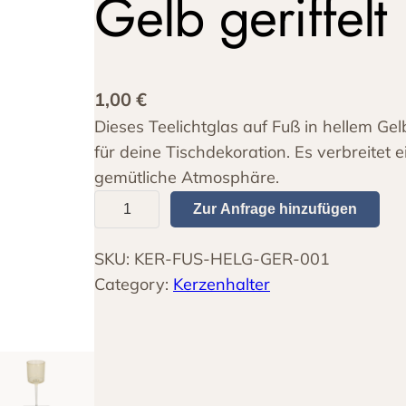
Gelb geriffelt
1,00
€
Dieses Teelichtglas auf Fuß in hellem Gelb
für deine Tischdekoration. Es verbreitet 
gemütliche Atmosphäre.
T
Zur Anfrage hinzufügen
e
e
SKU:
KER-FUS-HELG-GER-001
l
Category:
Kerzenhalter
i
c
h
t
g