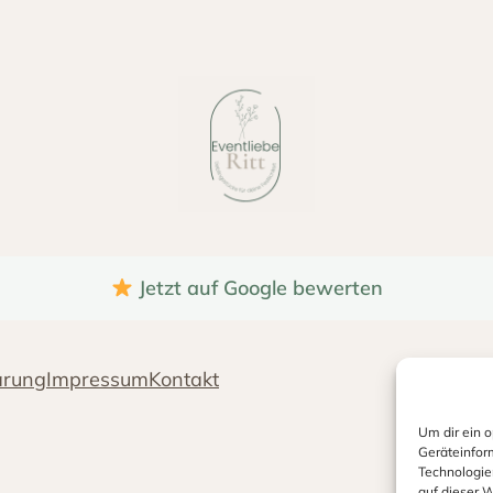
e
Jetzt auf Google bewerten
ärung
Impressum
Kontakt
Um dir ein 
Geräteinfor
Technologie
auf dieser W