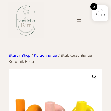
Zum
0
Inhalt
springen
Start
/
Shop
/
Kerzenhalter
/ Stabkerzenhalter
Keramik Rosa