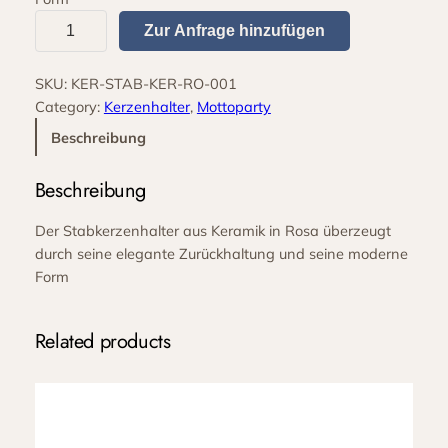
S
Zur Anfrage hinzufügen
t
a
SKU:
KER-STAB-KER-RO-001
b
Category:
Kerzenhalter
, 
Mottoparty
k
e
Beschreibung
r
z
Beschreibung
e
n
Der
Stabkerzenhalter aus Keramik in Rosa
überzeugt
h
durch seine elegante Zurückhaltung und seine moderne
a
Form
l
t
Related products
e
r
K
e
r