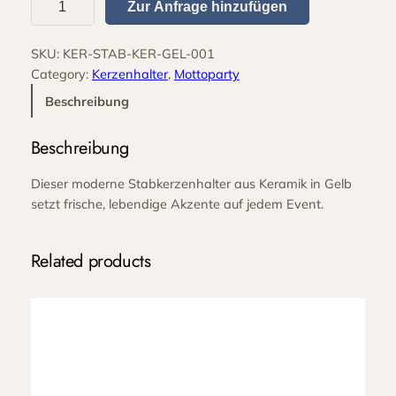
Zur Anfrage hinzufügen
t
a
SKU:
KER-STAB-KER-GEL-001
b
Category:
Kerzenhalter
, 
Mottoparty
k
e
Beschreibung
r
z
Beschreibung
e
n
Dieser moderne
Stabkerzenhalter aus Keramik in Gelb
h
setzt frische, lebendige Akzente auf jedem Event.
a
l
Related products
t
e
r
K
e
r
a