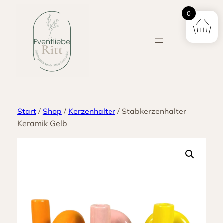
Zum
0
Inhalt
springen
Start
/
Shop
/
Kerzenhalter
/ Stabkerzenhalter
Keramik Gelb