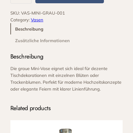
i
n
SKU:
VAS-MINI-GRAU-001
i
Category:
Vasen
-
V
Beschreibung
a
Zusätzliche Informationen
s
e
Beschreibung
G
r
Die graue Mini-Vase eignet sich ideal für dezente
a
Tischdekorationen mit einzelnen Blüten oder
u
Trockenblumen. Perfekt für moderne Hochzeitskonzepte
M
oder elegante Feiern mit klarer Linienführung.
e
n
g
Related products
e