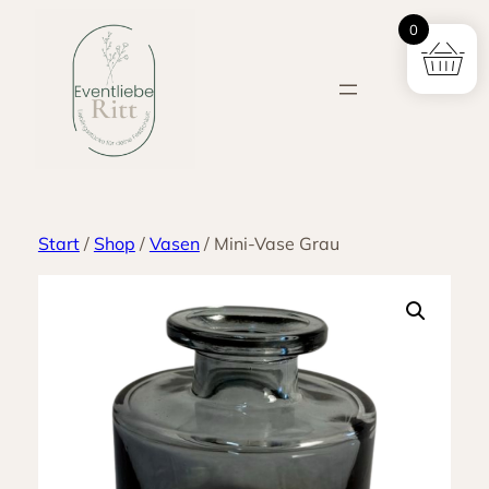
Zum
0
Inhalt
springen
Start
/
Shop
/
Vasen
/ Mini-Vase Grau