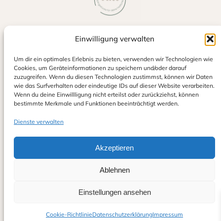
Einwilligung verwalten
Jetzt auf Google bewerten
Um dir ein optimales Erlebnis zu bieten, verwenden wir Technologien wie
Cookies, um Geräteinformationen zu speichern und/oder darauf
zuzugreifen. Wenn du diesen Technologien zustimmst, können wir Daten
wie das Surfverhalten oder eindeutige IDs auf dieser Website verarbeiten.
Wenn du deine Einwillligung nicht erteilst oder zurückziehst, können
bestimmte Merkmale und Funktionen beeinträchtigt werden.
Dienste verwalten
Eventliebe Ritt
Alexander & Sina Ritt GbR
Akzeptieren
info@eventliebe-ritt.de
0152 23154233
Ablehnen
© Eventliebe Ritt 2025 – Alle Rechte vorbehalte
Einstellungen ansehen
Cookie-Richtlinie
Datenschutzerklärung
Impressum