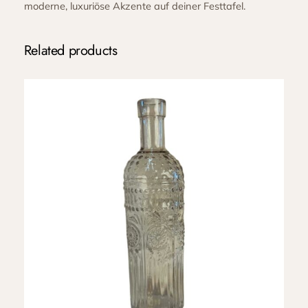
moderne, luxuriöse Akzente auf deiner Festtafel.
i
t
G
Related products
o
l
d
r
a
n
d
–
T
r
o
p
f
e
n
f