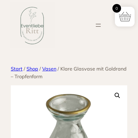
Zum
0
Inhalt
springen
Start
/
Shop
/
Vasen
/ Klare Glasvase mit Goldrand
– Tropfenform