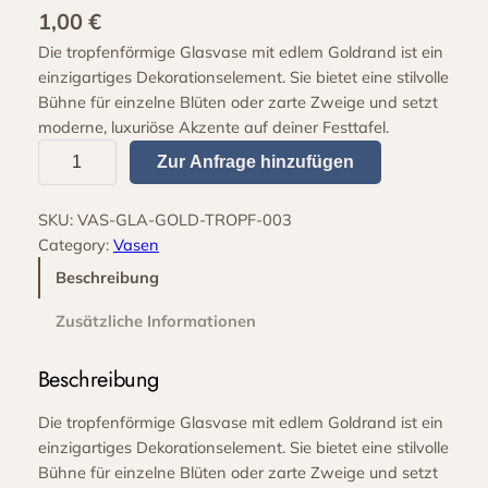
1,00
€
Die tropfenförmige Glasvase mit edlem Goldrand ist ein
einzigartiges Dekorationselement. Sie bietet eine stilvolle
Bühne für einzelne Blüten oder zarte Zweige und setzt
moderne, luxuriöse Akzente auf deiner Festtafel.
K
Zur Anfrage hinzufügen
l
a
SKU:
VAS-GLA-GOLD-TROPF-003
r
Category:
Vasen
e
G
Beschreibung
l
Zusätzliche Informationen
a
s
Beschreibung
v
a
Die tropfenförmige Glasvase mit edlem Goldrand ist ein
s
einzigartiges Dekorationselement. Sie bietet eine stilvolle
e
Bühne für einzelne Blüten oder zarte Zweige und setzt
m