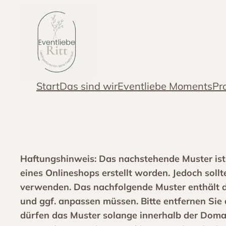
Zum
Inhalt
springen
Start
Das sind wir
Eventliebe Moments
Pr
Haftungshinweis: Das nachstehende Muster ist
eines Onlineshops erstellt worden. Jedoch sol
verwenden. Das nachfolgende Muster enthält da
und ggf. anpassen müssen. Bitte entfernen Sie d
dürfen das Muster solange innerhalb der Domain